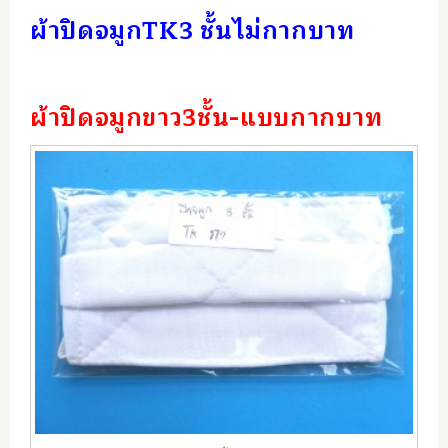
ผ้าปิดจมูกTK3 ชั้นไม่กากบาท
ผ้าปิดจมูกขาว3ชั้น-แบบกากบาท