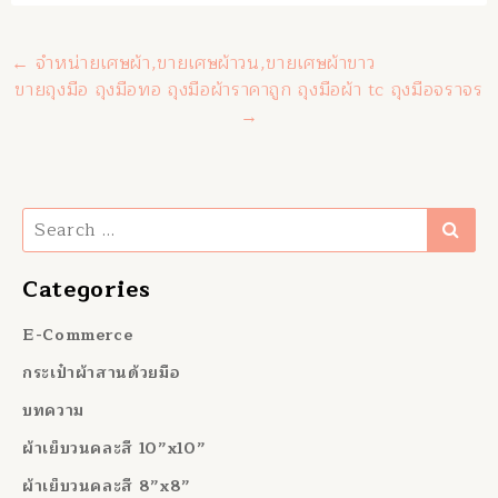
Post navigation
←
จำหน่ายเศษผ้า,ขายเศษผ้าวน,ขายเศษผ้าขาว
ขายถุงมือ ถุงมือทอ ถุงมือผ้าราคาถูก ถุงมือผ้า tc ถุงมือจราจร
→
Search
Categories
E-Commerce
กระเป๋าผ้าสานด้วยมือ
บทความ
ผ้าเย็บวนคละสี 10”x10”
ผ้าเย็บวนคละสี 8”x8”