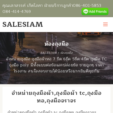
คุณเสกสรรค์ เกิดโภคา ฝ่ายบริการลูกค้า
086-401-5853
084-414-4769
SALESIAM
ห้องถุงมือ
SALESIAM
>
ห้องถุงมือ
จำหน่ายถุงมือ ถุงมือผ้าทอ 7 ขีด 6ขีด 5ขีด 4ขีด ถุงมือ TC
ถุงมือ poly มีทั้งแบบต่อข้อและปล่อยข้อ ขายถูกๆ ราคา
โรงงาน สนใจสอบถามได้น้อยหรือมากยินดีคุยกัน
จำหน่ายถุงมือผ้า,ถุงมือผ้า tc,ถุงมือ
ทอ,ถุงมือจราจร
จำหน่ายถุงมือผ้า,ถุงมือผ้า tc,ถุงมือทอ,ถุงมือจราจร